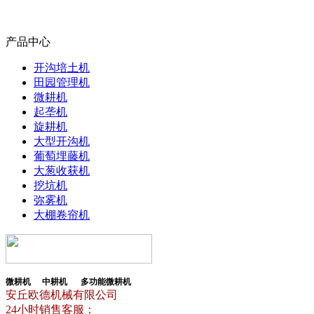
产品中心
开沟培土机
田园管理机
微耕机
起垄机
旋耕机
大型开沟机
葡萄埋藤机
大葱收获机
挖坑机
弥雾机
大棚卷帘机
微耕机
中耕机
多功能微耕机
安丘欧德机械有限公司
24小时销售客服：