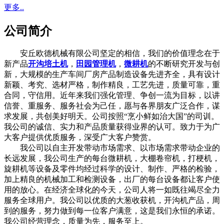
更多..
公司简介
安丘欧德机械有限公司坚定的相信，我们的价值理念在于
新产品
开沟培土机
，
田园管理机
，
微耕机
的不断研究开发与创
新，大规模的生产车间厂房产品制造设备先进齐全，具有设计
新颖、考究、选材严格，制作精良，工艺先进，质量可靠，重
合同，守信用。近年来我们强化管理、争创一流为目标，以讲
信誉、重服务、服务社会为己任，愿与各界朋友广泛合作，谋
求发展，共创美好明天。公司按照“烹小鲜如治大国”的司训。
我公司的诚信、实力和产品质量获得业界的认可。致力于为广
大客户提供优质服务，深受广大客户赞赏。
我公司以自主开发带动市场需求、以市场需求带动企业的
长远发展，我公司生产的每台微耕机，大棚卷帘机，打梗机，
旋耕机等设备及零件均经过科学的设计、制作、严格的检验，
加上精良的机械加工和检测设备，出厂的每台设备都让客户使
用的放心。在经济全球化的今天，公司人将一如既往竭尽全力
服务全球用户。我公司以优质的大葱收获机，开沟机产品，周
到的服务，努力做到每一位客户满意，这是我们永恒的承诺。
我公司经营理念，质量为先，服务至上。