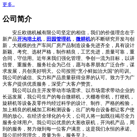
更多..
公司简介
安丘欧德机械有限公司坚定的相信，我们的价值理念在于
新产品
开沟培土机
，
田园管理机
，
微耕机
的不断研究开发与创
新，大规模的生产车间厂房产品制造设备先进齐全，具有设计
新颖、考究、选材严格，制作精良，工艺先进，质量可靠，重
合同，守信用。近年来我们强化管理、争创一流为目标，以讲
信誉、重服务、服务社会为己任，愿与各界朋友广泛合作，谋
求发展，共创美好明天。公司按照“烹小鲜如治大国”的司训。
我公司的诚信、实力和产品质量获得业界的认可。致力于为广
大客户提供优质服务，深受广大客户赞赏。
我公司以自主开发带动市场需求、以市场需求带动企业的
长远发展，我公司生产的每台微耕机，大棚卷帘机，打梗机，
旋耕机等设备及零件均经过科学的设计、制作、严格的检验，
加上精良的机械加工和检测设备，出厂的每台设备都让客户使
用的放心。在经济全球化的今天，公司人将一如既往竭尽全力
服务全球用户。我公司以优质的大葱收获机，开沟机产品，周
到的服务，努力做到每一位客户满意，这是我们永恒的承诺。
我公司经营理念，质量为先，服务至上。